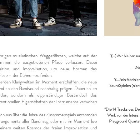
©Jovana Wolf
hrigen musikalischen Weggefährten, welche auf der
"(...) Mir bleiben
mmen die ausgetretenen Pfade verlassen. Dabei
- Wol
sition und Improvisation, um neue Formen des
wiese – der Bühne –
zu finden.
"(...)
ein faszini
werden Klangwelten im Moment erschaffen, die neue
SoundSpielen (nich
nd so den Bandsound nachhaltig prägen. Dabei sollen
en, sondern als eigenständiger Bestandteil des
ventionellen Eigenschaften der Instrumente verwoben
"Die 14 Tracks des Deb
sich aus über die Jahre des Zusammenspiels entstanden
Werk von der Intensi
angements aller Bandmitglieder
mit im Moment live
Playground Quartet
einem weiten Kosmos der freien Improvisation und
- 