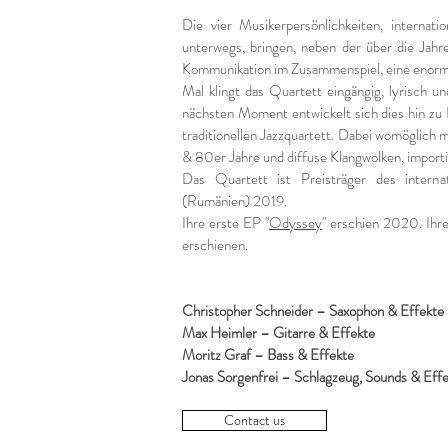
Die vier Musikerpersönlichkeiten, internat
unterwegs, bringen, neben der über die Jah
Kommunikation im Zusammenspiel, eine enorme
Mal klingt das Quartett eingängig, lyrisch u
nächsten Moment entwickelt sich dies hin zu
traditionellen Jazzquartett. Dabei womöglich 
& 80er Jahre und diffuse Klangwolken, import
Das Quartett ist Preisträger des internat
(Rumänien) 2019.
Ihre erste EP "
Odyssey
" erschien 2020. Ihre
erschienen.
Christopher Schneider – Saxophon & Effekte
Max Heimler – Gitarre & Effekte
Moritz Graf – Bass & Effekte
Jonas Sorgenfrei – Schlagzeug, Sounds & Eff
Contact us