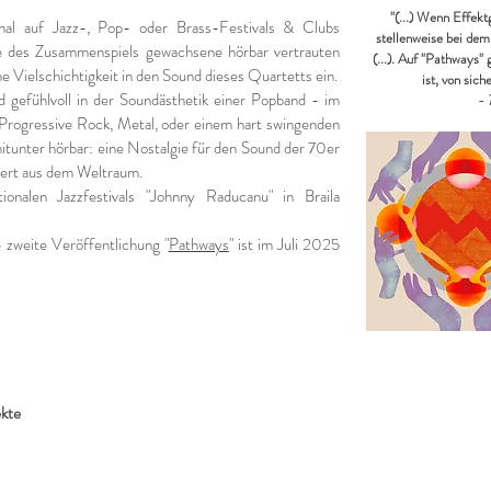
"(...) Wenn Effekt
ional auf Jazz-, Pop- oder Brass-Festivals & Clubs
stellenweise bei de
re des Zusammenspiels gewachsene hörbar vertrauten
(...). Auf "Pathways" 
 Vielschichtigkeit in
den Sound dieses Quartetts ein.
ist, von sic
nd gefühlvoll in der Soundästhetik einer Popband - im
- 
 Progressive Rock, Metal, oder einem hart swingenden
mitunter hörbar: eine Nostalgie für den Sound der 70er
iert aus dem Weltraum.
ionalen Jazzfestivals "Johnny Raducanu" in Braila
 zweite Veröffentlichung "
Pathways
" ist im Juli 2025
ekte