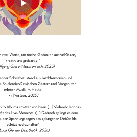
 nur zwei Worte, um meine Gedanken auszudrücken,
kreativ und großartig!"
fgang Giese (Musik an sich, 2025)
erender Schwebezustand aus JazzHarmonien und
t-Spielereien!) zwischen Gestern und Morgen; wir
erleben Musik im Heute.
- (Westzeit, 2025)
üt-Albums strotzen vor Ideen. (...) Vielmehr lebt das
tät des Live-Moments. (...) Dadurch gelingt es dem
, den Spannungsbogen des gelungenen Debüts bis
zuletzt hochzuhalten"
Luca Glenzer (Jazzthetik, 2026)