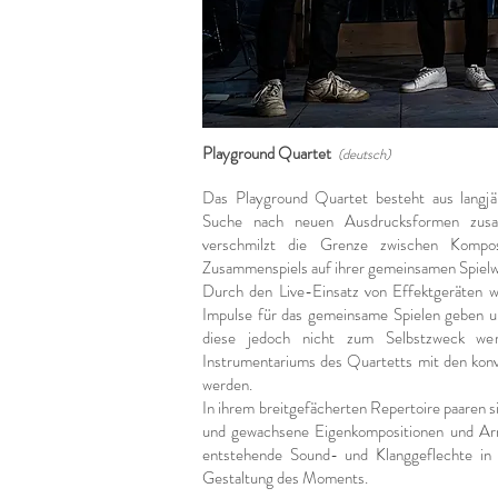
Playground Quartet
(deutsch)
Das Playground Quartet besteht aus langjä
Suche nach neuen Ausdrucksformen zusa
verschmilzt die Grenze zwischen Kompo
Zusammenspiels
auf ihrer gemeinsamen Spiel
Durch den Live-Einsatz von Effektgeräten 
Impulse für das gemeinsame Spielen geben u
diese jedoch nicht zum Selbstzweck werd
Instrumentariums des Quartetts mit den kon
werden.
In ihrem breitgefächerten Repertoire paaren 
und gewachsene Eigenkompositionen und Arr
entstehende Sound- und Klanggeflechte in 
Gestaltung des Moments.