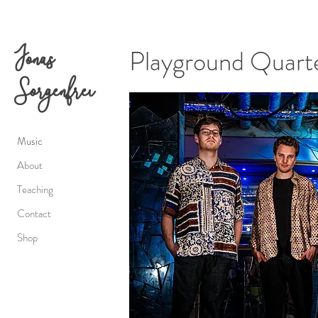
Jonas
Playground Quart
Sorgenfrei
Music
About
Teaching
Contact
Shop